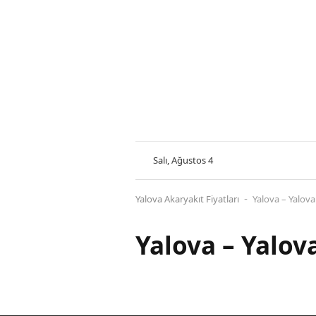
Salı, Ağustos 4
Yalova Akaryakıt Fiyatları
Yalova – Yalova
-
Yalova – Yalov