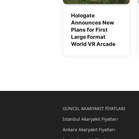
Hologate
Announces New
Plans for First
Large Format
World VR Arcade
GÜNCEL AKARYAKIT FİYATLARI
İstanbul Akaryakıt Fiyatları
Ankara Akaryakıt Fiyatları