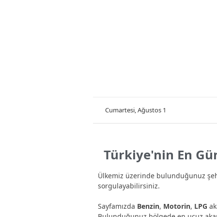
Cumartesi, Ağustos 1
Türkiye'nin En Gün
Ülkemiz üzerinde bulunduğunuz şehi
sorgulayabilirsiniz.
Sayfamızda
Benzin
,
Motorin
,
LPG
aka
Bulunduğunuz bölgede en ucuz akaryak