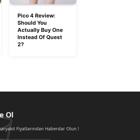
Pico 4 Review:
Should You
Actually Buy One
Instead Of Quest
2?
e Ol
aryakıt Fiyatlarından Haberdar Olun !