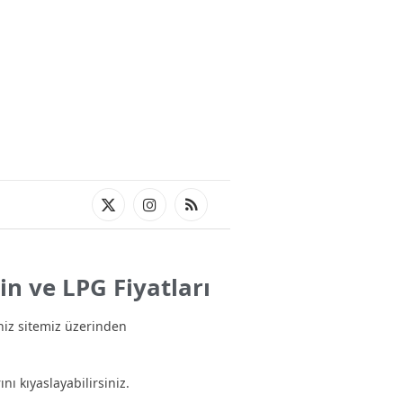
X
Instagram
RSS
(Twitter)
in ve LPG Fiyatları
niz sitemiz üzerinden
ını kıyaslayabilirsiniz.