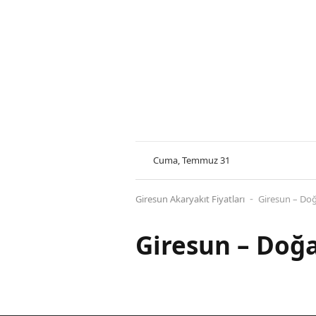
Cuma, Temmuz 31
Giresun Akaryakıt Fiyatları
Giresun – Doğ
-
Giresun – Doğa