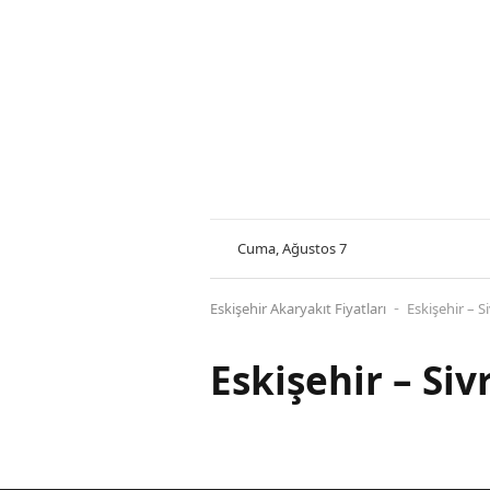
Cuma, Ağustos 7
Eskişehir Akaryakıt Fiyatları
Eskişehir – Si
-
Eskişehir – Siv