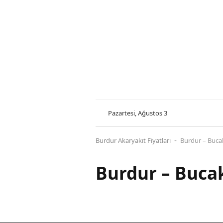
Pazartesi, Ağustos 3
Burdur Akaryakıt Fiyatları
Burdur – Bucak
-
Burdur – Bucak