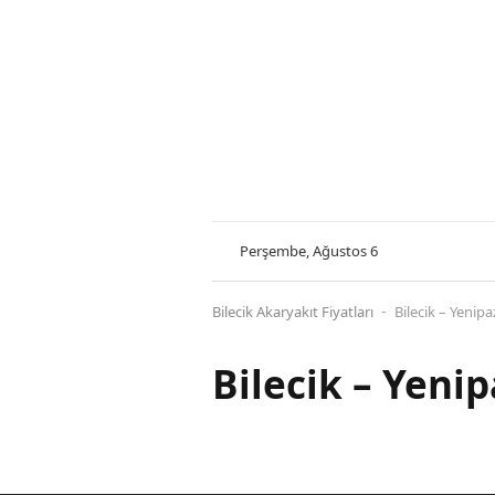
Perşembe, Ağustos 6
Bilecik Akaryakıt Fiyatları
Bilecik – Yenipa
-
Bilecik – Yenip