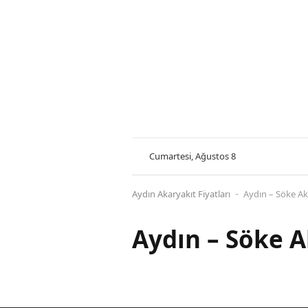
Cumartesi, Ağustos 8
Aydın Akaryakıt Fiyatları
Aydın – Söke Aka
-
Aydın – Söke A